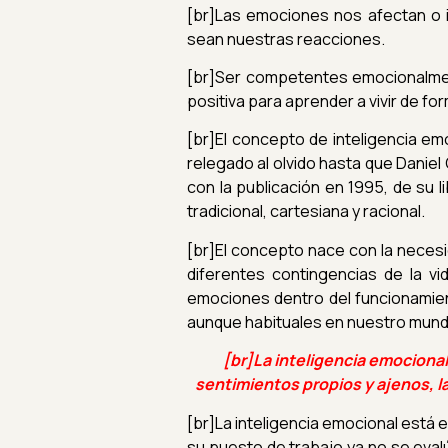
[br]Las emociones nos afectan o i
sean nuestras reacciones.
[br]Ser competentes emocionalmen
positiva para aprender a vivir de f
[br]El concepto de inteligencia em
relegado al olvido hasta que Danie
con la publicación en 1995, de su l
tradicional, cartesiana y racional.
[br]El concepto nace con la neces
diferentes contingencias de la vi
emociones dentro del funcionamien
aunque habituales en nuestro mundo 
[br]
La inteligencia emociona
sentimientos propios y ajenos, l
[br]La inteligencia emocional está
su puesto de trabajo ya no se eval