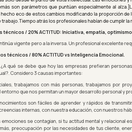
emás son parámetros que puntúan especialmente al alza.]
n hecho eco de estos cambios modificando la proporción de l
trabajo.Tiempo atrás los profesionales habían de cumplir la 
 técnicos /
20% ACTITUD: Iniciativa, empatía, optimismo, 
ntinúa vigente pero a la inversa. Un profesional excelente req
os técnicos /
80% ACTITUD vs Inteligencia Emocional.
¿A qué se debe que hoy las empresas prefieran personas c
ctual?. Considero 3 causas importantes:
iales, trabajamos con más personas, trabajamos por proy
 el entorno que nos permitan un mayor desarrollo personal y pr
onocimientos son fáciles de aprender y rápidos de transmiti
 creencias internas, con nuestra educación, con nuestros háb
s emociones se contagian, si tu actitud mental y relacional 
emás, preocupación por las necesidades de tus cliente, ener