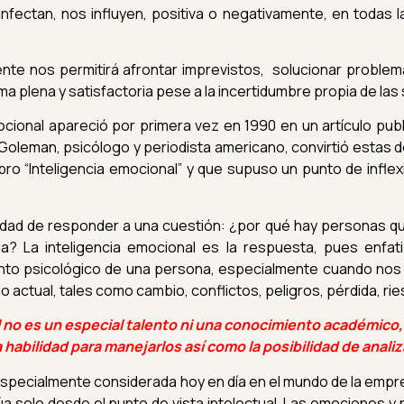
nfectan, nos influyen, positiva o negativamente, en todas l
te nos permitirá afrontar imprevistos, solucionar problem
orma plena y satisfactoria pese a la incertidumbre propia de l
ocional apareció por primera vez en 1990 en un artículo pub
l Goleman, psicólogo y periodista americano, convirtió estas 
ibro
“Inteligencia emocional”
y que supuso un punto de inflex
idad de responder a una cuestión: ¿por qué hay personas qu
da? La inteligencia emocional es la respuesta, pues enfa
to psicológico de una persona, especialmente cuando nos e
actual, tales como cambio, conflictos, peligros, pérdida, ri
l no es un especial talento ni una conocimiento académico,
a habilidad para manejarlos así como la posibilidad de anal
 especialmente considerada hoy en día en el mundo de la empr
úa solo desde el punto de vista intelectual. Las emociones y