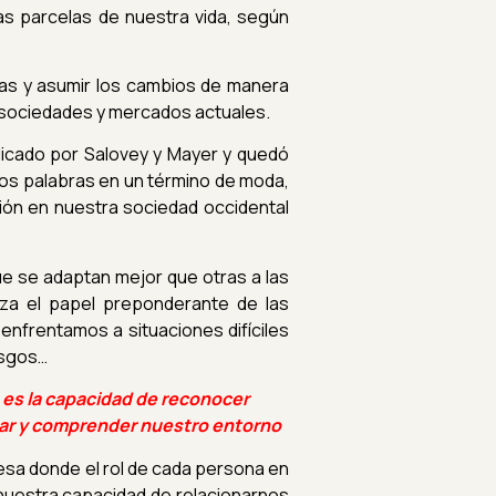
as parcelas de nuestra vida, según
as y asumir los cambios de manera
as sociedades y mercados actuales.
licado por
Salovey y Mayer
y quedó
dos palabras en un término de moda,
ión en nuestra sociedad occidental
e se adaptan mejor que otras a las
tiza el papel preponderante de las
nfrentamos a situaciones difíciles
esgos…
 es la capacidad de reconocer
izar y comprender nuestro entorno
esa donde el rol de cada persona en
 nuestra capacidad de relacionarnos