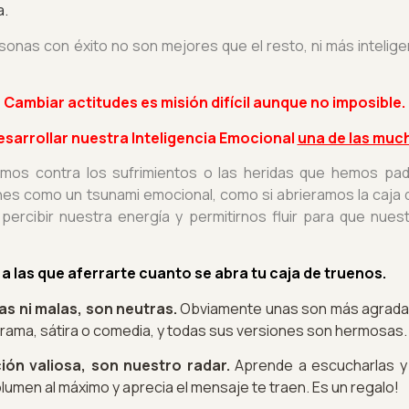
a.
rsonas con éxito no son mejores que el resto, ni más inteligen
Cambiar actitudes es misión difícil aunque no imposible.
esarrollar nuestra Inteligencia Emocional
una de las muc
amos contra los sufrimientos o las heridas que hemos pade
 como un tsunami emocional, como si abrieramos la caja de
percibir nuestra energía y permitirnos fluir para que nu
 las que aferrarte cuanto se abra tu caja de truenos.
as ni malas, son neutras.
Obviamente unas son más agradab
 drama, sátira o comedia, y todas sus versiones son hermosas
ión valiosa, son nuestro radar.
Aprende a escucharlas y 
olumen al máximo y aprecia el mensaje te traen. Es un regalo!