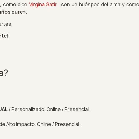
s,
como dice
V
irgina Satir
,
son un huésped del alma y como 
 años dure»
.
artes.
nte!
a?
UAL
/ Personalizado. Online / Presencial.
e Alto Impacto. Online / Presencial.